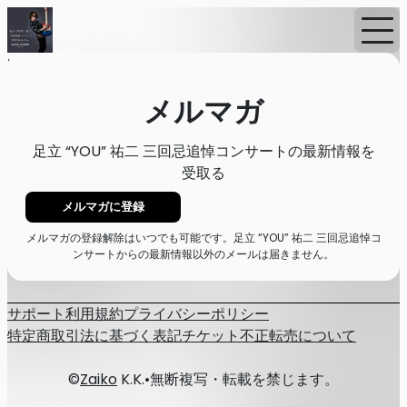
Home
ニュース
メルマガ
メルマガ
足立 “YOU” 祐二 三回忌追悼コンサートの最新情報を
受取る
メルマガに登録
メルマガの登録解除はいつでも可能です。足立 “YOU” 祐二 三回忌追悼コ
ンサートからの最新情報以外のメールは届きません。
サポート
利用規約
プライバシーポリシー
特定商取引法に基づく表記
チケット不正転売について
©
Zaiko
K.K.
•
無断複写・転載を禁じます。